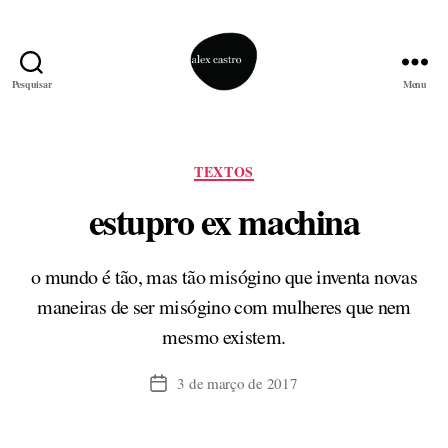
Pesquisar
Menu
alex
castro
Categorias
TEXTOS
estupro ex machina
o mundo é tão, mas tão misógino que inventa novas
maneiras de ser misógino com mulheres que nem
mesmo existem.
3 de março de 2017
Data
de
publicação