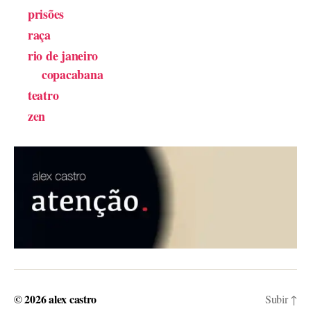
prisões
raça
rio de janeiro
copacabana
teatro
zen
© 2026
alex castro
Subir
↑