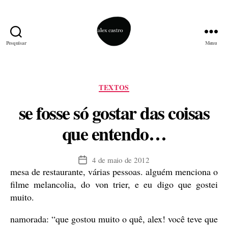
Pesquisar
Menu
alex
castro
Categorias
TEXTOS
se fosse só gostar das coisas
que entendo…
4 de maio de 2012
Data
mesa de restaurante, várias pessoas. alguém menciona o
de
publicação
filme melancolia, do von trier, e eu digo que gostei
muito.
namorada: “que gostou muito o quê, alex! você teve que