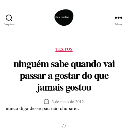
Pesquisar
Menu
alex
castro
Categorias
TEXTOS
ninguém sabe quando vai
passar a gostar do que
jamais gostou
3 de maio de 2012
Data
nunca diga desse pau não chuparei.
de
publicação