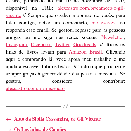
Castro, publicado no dia 10 de novembro de 2020,
disponível na URL:
alexcastro.com.br/camoes-e-gil-
vicente
// Sempre quero saber a opinião de vocês: para
falar comigo, deixe um comentário,
me escreva
ou
responda esse email. Se gostou, repasse para as pessoas
amigas ou me siga nas redes sociais:
Newsletter
,
Instagram
,
Facebook
,
Twitter
,
Goodreads
. // Todos os
links de livros levam para
Amazon Brasil
. Clicando
aqui e comprando lá, você apoia meu trabalho e me
ajuda a escrever futuros textos. // Tudo o que produzo é
sempre graças à generosidade das pessoas mecenas. Se
gostou, considere contribuir:
alexcastro.com.br/mecenato
←
Auto da Sibila Cassandra, de Gil Vicente
→
Os Lusíadas, de Camões