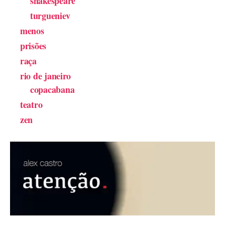
shakespeare
turgueniev
menos
prisões
raça
rio de janeiro
copacabana
teatro
zen