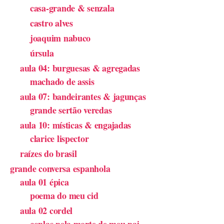
casa-grande & senzala
castro alves
joaquim nabuco
úrsula
aula 04: burguesas & agregadas
machado de assis
aula 07: bandeirantes & jagunças
grande sertão veredas
aula 10: místicas & engajadas
clarice lispector
raízes do brasil
grande conversa espanhola
aula 01 épica
poema do meu cid
aula 02 cordel
coplas pela morte de meu pai