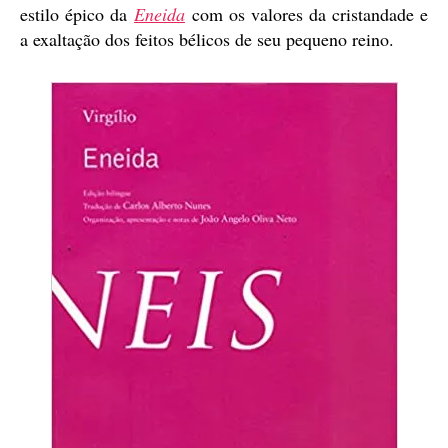
estilo épico da
Eneida
com os valores da cristandade e
a exaltação dos feitos bélicos de seu pequeno reino.