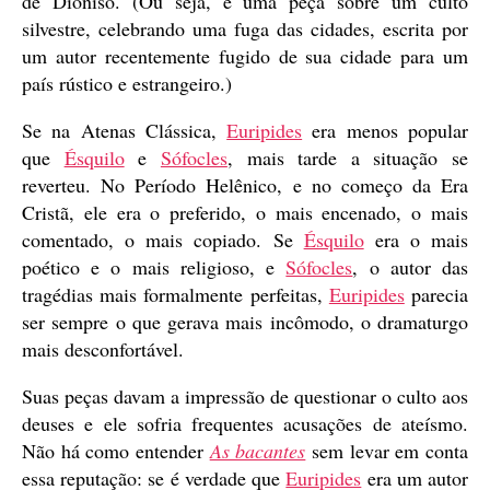
de Dioniso. (Ou seja, é uma peça sobre um culto
silvestre, celebrando uma fuga das cidades, escrita por
um autor recentemente fugido de sua cidade para um
país rústico e estrangeiro.)
Se na Atenas Clássica,
Euripides
era menos popular
que
Ésquilo
e
Sófocles
, mais tarde a situação se
reverteu. No Período Helênico, e no começo da Era
Cristã, ele era o preferido, o mais encenado, o mais
comentado, o mais copiado. Se
Ésquilo
era o mais
poético e o mais religioso, e
Sófocles
, o autor das
tragédias mais formalmente perfeitas,
Euripides
parecia
ser sempre o que gerava mais incômodo, o dramaturgo
mais desconfortável.
Suas peças davam a impressão de questionar o culto aos
deuses e ele sofria frequentes acusações de ateísmo.
Não há como entender
As bacantes
sem levar em conta
essa reputação: se é verdade que
Euripides
era um autor