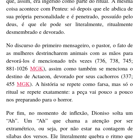
que, assim, era ingerido como parte do ritual. A mesma
coisa acontece com Penteu: só depois que ele abdica de
sua própria personalidade e é penetrado, possuído pelo
deus, é que ele pode ser literalmente, ritualmente
desmembrado e devorado.
No discurso do primeiro mensageiro, o pastor, o fato de
as mulheres destrincharem animais com as mãos para
devorá-los é mencionado três vezes (736, 738, 745;
881-1026
MGK
), assim como também se menciona o
destino de Actaeon, devorado por seus cachorros (337;
455
MGK
). A história se repete como farsa, mas só o
ritual se repete exatamente: a peça vai pouco a pouco
nos preparando para o horror.
Por fim, no momento de inflexão, Dioniso solta um
“Ah”. Um “Ah” que chama a atenção por ser
extramétrico, ou seja, por não estar na contagem de
sílabas dos versos. Ele literalmente quebra o ritmo que