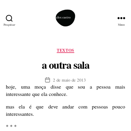
Pesquisar
Menu
alex
castro
Categorias
TEXTOS
a outra sala
2 de maio de 2013
Data
hoje, uma moça disse que sou a pessoa mais
de
publicação
interessante que ela conhece.
mas ela é que deve andar com pessoas pouco
interessantes.
* * *