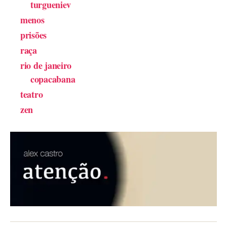
turgueniev
menos
prisões
raça
rio de janeiro
copacabana
teatro
zen