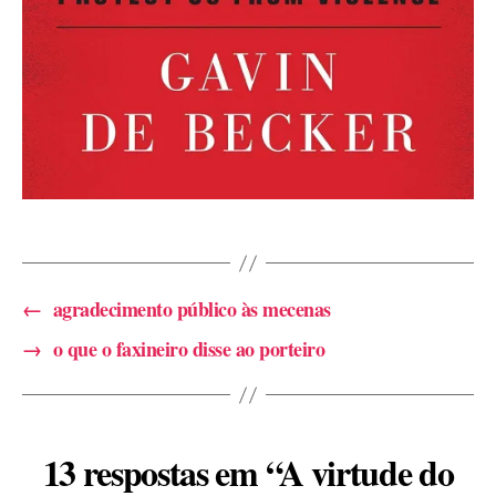
←
agradecimento público às mecenas
→
o que o faxineiro disse ao porteiro
13 respostas em “A virtude do