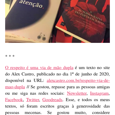
* * *
O respeito é uma via de mão dupla
é um texto no site
do Alex Castro, publicado no dia 1º de junho de 2020,
disponível na URL:
alexcastro.com.br/respeito-via-de-
mao-dupla
// Se gostou, repasse para as pessoas amigas
ou me siga nas redes sociais:
Newsletter
,
Instagram
,
Facebook
,
Twitter
,
Goodreads
. Esse, e todos os meus
textos, só foram escritos graças à generosidade das
pessoas mecenas. Se gostou muito, considere