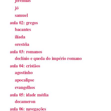
jeremias
jó
samuel
aula 02: gregos
bacantes
ilíada
orestéia
aula 03: romanos
declínio e queda do império romano
aula 04: cristãos
agostinho
apocalipse
evangelhos
aula 05: idade média
decameron
aula 06: navegações