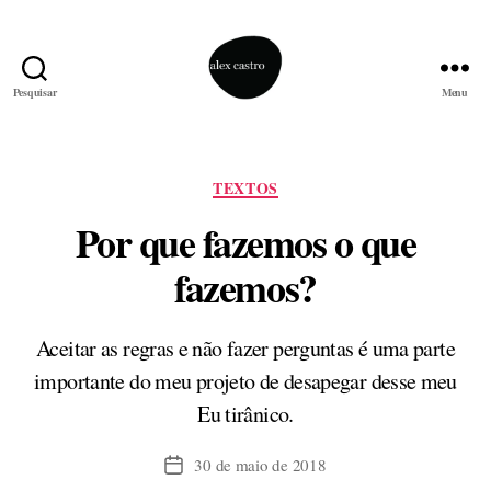
Pesquisar
Menu
alex
castro
Categorias
TEXTOS
Por que fazemos o que
fazemos?
Aceitar as regras e não fazer perguntas é uma parte
importante do meu projeto de desapegar desse meu
Eu tirânico.
30 de maio de 2018
Data
de