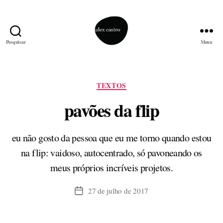
Pesquisar
Menu
alex
castro
Categorias
TEXTOS
pavões da flip
eu não gosto da pessoa que eu me torno quando estou
na flip: vaidoso, autocentrado, só pavoneando os
meus próprios incríveis projetos.
27 de julho de 2017
Data
de
publicação