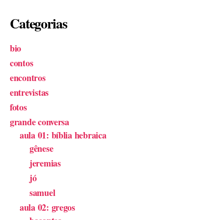
Categorias
bio
contos
encontros
entrevistas
fotos
grande conversa
aula 01: bíblia hebraica
gênese
jeremias
jó
samuel
aula 02: gregos