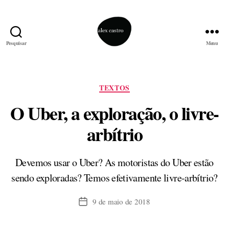
Pesquisar
Menu
alex
castro
Categorias
TEXTOS
O Uber, a exploração, o livre-
arbítrio
Devemos usar o Uber? As motoristas do Uber estão
sendo exploradas? Temos efetivamente livre-arbítrio?
9 de maio de 2018
Data
de
publicação