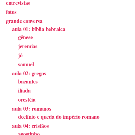
entrevistas
fotos
grande conversa
aula 01: bíblia hebraica
gênese
jeremias
jó
samuel
aula 02: gregos
bacantes
ilíada
orestéia
aula 03: romanos
declínio e queda do império romano
aula 04: cristãos
agostinho