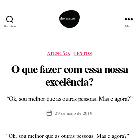
Pesquisar
Menu
alex
castro
Categorias
ATENÇÃO.
TEXTOS
O que fazer com essa nossa
excelência?
“Ok, sou melhor que as outras pessoas. Mas e agora?”
29 de maio de 2019
Data
de
publicação
“Ok, sou melhor que as outras pessoas. Mas e agora?”