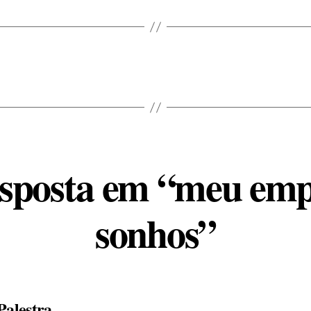
sposta em “meu emp
sonhos”
diz:
Palestra