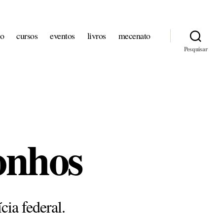
io
cursos
eventos
livros
mecenato
Pesquisar
onhos
cia federal.