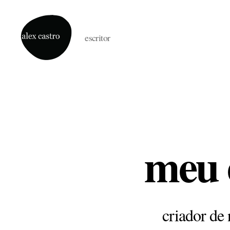
escritor
alex
castro
meu 
criador de 