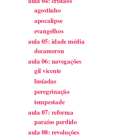
aula 04: cristãos
agostinho
apocalipse
evangelhos
aula 05: idade média
decameron
aula 06: navegações
gil vicente
lusíadas
peregrinação
tempestade
aula 07: reforma
paraíso perdido
aula 08: revoluções