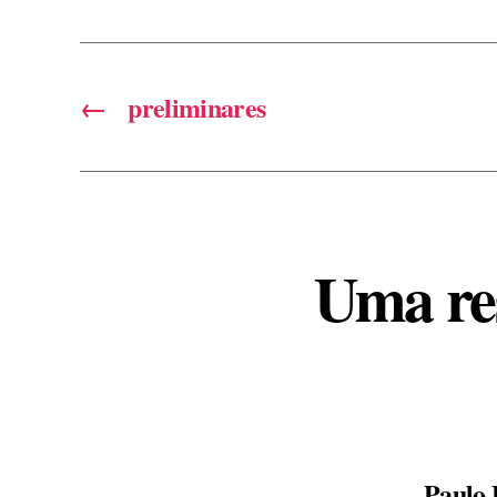
←
preliminares
Uma re
Paulo 