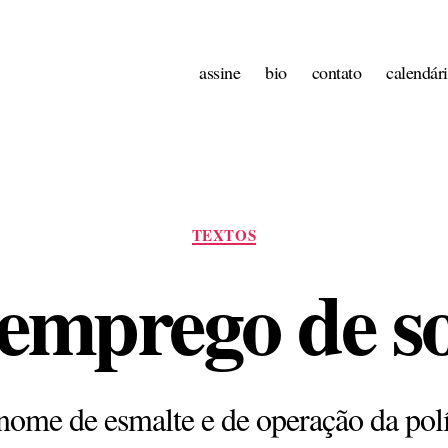
assine
bio
contato
calendár
Categorias
TEXTOS
emprego de s
nome de esmalte e de operação da polí