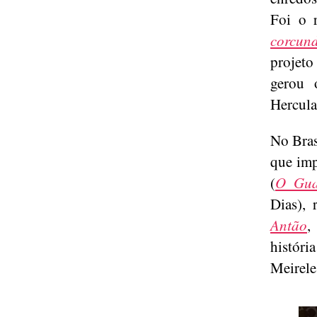
Foi o 
corcun
projeto
gerou
Hercula
No Bras
que imp
(
O Gua
Dias),
Antão
,
históri
Meirele