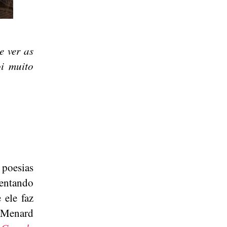
e ver as
i muito
poesias
tentando
 ele faz
e Menard