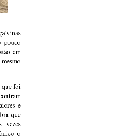
çalvinas
to pouco
estão em
ei mesmo
 que foi
ncontram
aiores e
obra que
s vezes
ônico o