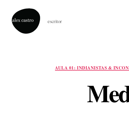
escritor
alex
castro
AULA 01: INDIANISTAS & INCO
Medi