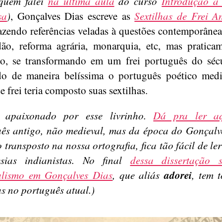
 quem falei
na última aula
do curso
Introdução à
sa
)
, Gonçalves Dias escreve as
Sextilhas de Frei A
azendo referências veladas à questões contemporâne
dão, reforma agrária, monarquia, etc, mas pratica
do, se transformando em um frei português do séc
do de maneira belíssima o português poético med
e frei teria composto suas sextilhas.
i apaixonado por esse livrinho.
Dá pra ler a
ês antigo, não medieval, mas da época do Gonçalv
transposto na nossa ortografia, fica tão fácil de le
sias indianistas. No final
dessa dissertação 
adorei
alismo em Gonçalves Dias
, que aliás
, tem 
as no português atual.)