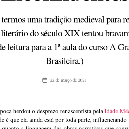
 termos uma tradição medieval para re
literário do século XIX tentou brav
de leitura para a 1ª aula do curso A G
Brasileira.)
22 de março de 2021
Data
de
publicação
poca herdou o desprezo renascentista pela
Idade Mé
de é que ela ainda está por toda parte, influenciando 
 quanto a linguagem das obras narrativas que con