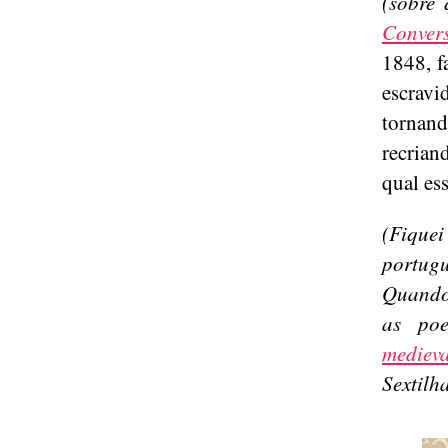
(sobre
Conver
1848, f
escravi
tornan
recrian
qual ess
(Fique
portugu
Quando 
as poe
mediev
Sextilh