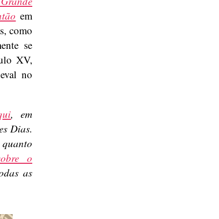
 Grande
ntão
em
as, como
mente se
ulo XV,
ieval no
qui
, em
es Dias.
r quanto
sobre o
todas as