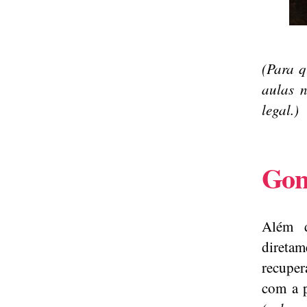
(Para 
aulas 
legal.)
Gon
Além d
diretam
recuper
com a p