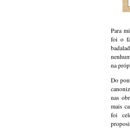
Para mi
foi o f
badalad
nenhuma
na próp
Do pont
canoniz
nas obr
mais ca
foi ce
propos