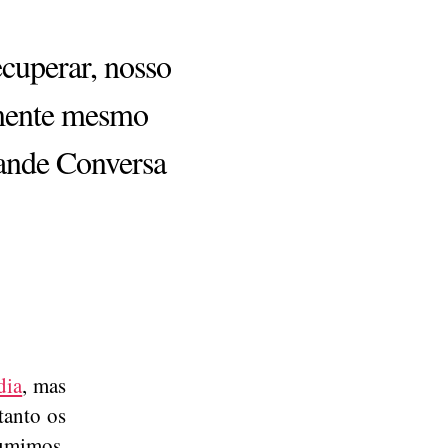
cuperar, nosso
amente mesmo
rande Conversa
dia
, mas
tanto os
sumimos.