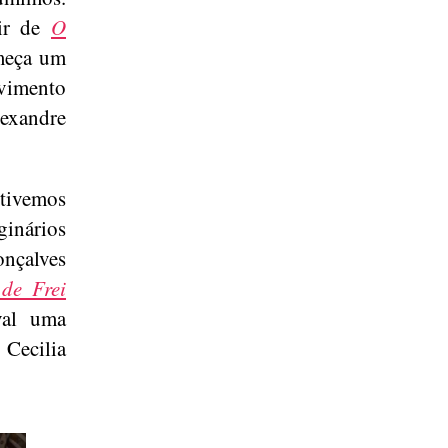
tir de
O
meça um
ovimento
exandre
 tivemos
ginários
nçalves
 de Frei
val uma
Cecilia