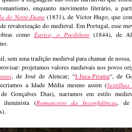
romantismo, enquanto movimento literário, a par
da de Notre-Dame
(1831), de Victor Hugo, que co
 de revalorização do medieval. Em Portugal, esse m
 obras como
Eurico, o Presbítero
(1844), de Al
no.
il, sem uma tradição medieval para chamar de nossa,
rovisar: projetamos valores medievais nos povos ori
rani
, de José de Alencar; “
I-Juca-Pirama
“, de Go
 recriamos a Idade Média mesmo assim (
Sextilhas
 de Gonçalves Dias), narramos em estilo medie
a iluminista (
Romanceiro da Inconfidência
, de 
s).