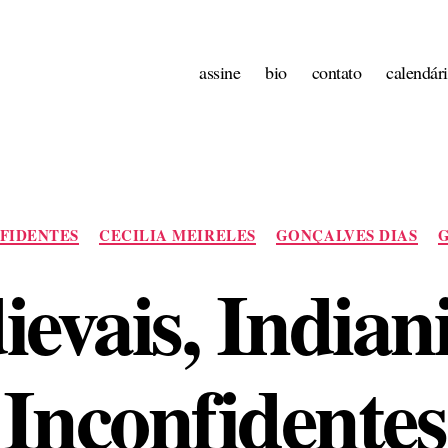
assine
bio
contato
calendár
Categorias
NFIDENTES
CECILIA MEIRELES
GONÇALVES DIAS
G
evais, Indiani
Inconfidentes