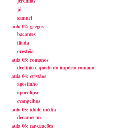
jeremias
jó
samuel
aula 02: gregos
bacantes
ilíada
orestéia
aula 03: romanos
declínio e queda do império romano
aula 04: cristãos
agostinho
apocalipse
evangelhos
aula 05: idade média
decameron
aula 06: navegações