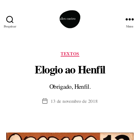
Pesquisar
Menu
alex
castro
Categorias
TEXTOS
Elogio ao Henfil
Obrigado, Henfil.
13 de novembro de 2018
Data
de
publicação