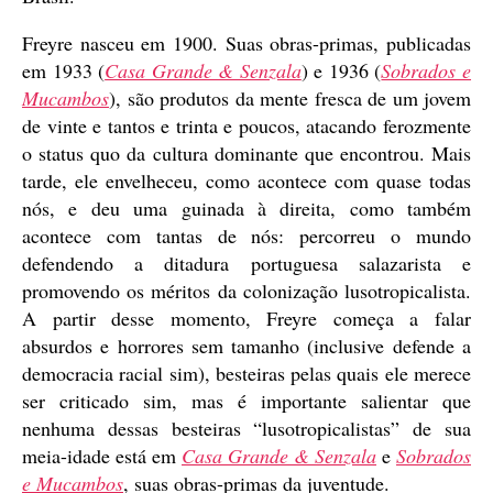
Freyre nasceu em 1900. Suas obras-primas, publicadas
em 1933 (
Casa Grande & Senzala
) e 1936 (
Sobrados e
Mucambos
), são produtos da mente fresca de um jovem
de vinte e tantos e trinta e poucos, atacando ferozmente
o status quo da cultura dominante que encontrou. Mais
tarde, ele envelheceu, como acontece com quase todas
nós, e deu uma guinada à direita, como também
acontece com tantas de nós: percorreu o mundo
defendendo a ditadura portuguesa salazarista e
promovendo os méritos da colonização lusotropicalista.
A partir desse momento, Freyre começa a falar
absurdos e horrores sem tamanho (inclusive defende a
democracia racial sim), besteiras pelas quais ele merece
ser criticado sim, mas é importante salientar que
nenhuma dessas besteiras “lusotropicalistas” de sua
meia-idade está em
Casa Grande & Senzala
e
Sobrados
e Mucambos
, suas obras-primas da juventude.