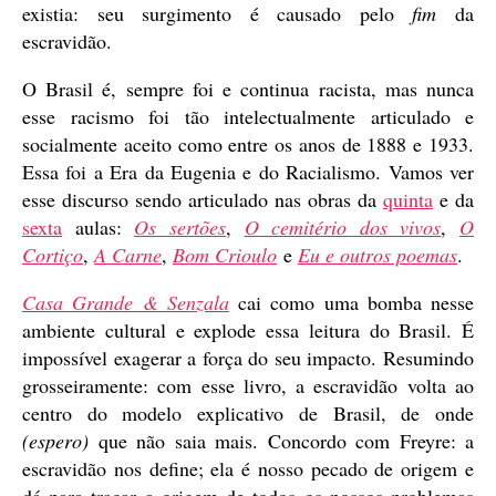
existia: seu surgimento é causado pelo
fim
da
escravidão.
O Brasil é, sempre foi e continua racista, mas nunca
esse racismo foi tão intelectualmente articulado e
socialmente aceito como entre os anos de 1888 e 1933.
Essa foi a Era da Eugenia e do Racialismo. Vamos ver
esse discurso sendo articulado nas obras da
quinta
e da
sexta
aulas:
Os sertões
,
O cemitério dos vivos
,
O
Cortiço
,
A Carne
,
Bom Crioulo
e
Eu e outros poemas
.
Casa Grande & Senzala
cai como uma bomba nesse
ambiente cultural e explode essa leitura do Brasil. É
impossível exagerar a força do seu impacto. Resumindo
grosseiramente: com esse livro, a escravidão volta ao
centro do modelo explicativo de Brasil, de onde
(espero)
que não saia mais. Concordo com Freyre: a
escravidão nos define; ela é nosso pecado de origem e