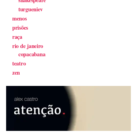
shakespeare
turgueniev
menos
prisões
raça
rio de janeiro
copacabana
teatro
zen