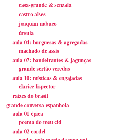
casa-grande & senzala
castro alves
joaquim nabuco
úrsula
aula 04: burguesas & agregadas
machado de assis
aula 07: bandeirantes & jagunças
grande sertão veredas
aula 10: místicas & engajadas
clarice lispector
raízes do brasil
grande conversa espanhola
aula 01 épica
poema do meu cid
aula 02 cordel
coplas pela morte de meu pai