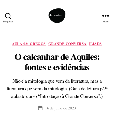
Pesquisar
Menu
alex
castro
Categorias
AULA 02: GREGOS
GRANDE CONVERSA
ILÍADA
O calcanhar de Aquiles:
fontes e evidências
Não é a mitologia que vem da literatura, mas a
literatura que vem da mitologia. (Guia de leitura p/2ª
aula do curso “Introdução à Grande Conversa”.)
16 de julho de 2020
Data
de