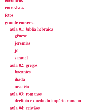
encontros
entrevistas
fotos
grande conversa
aula 01: bíblia hebraica
gênese
jeremias
jó
samuel
aula 02: gregos
bacantes
ilíada
orestéia
aula 03: romanos
declínio e queda do império romano
aula 04: cristãos