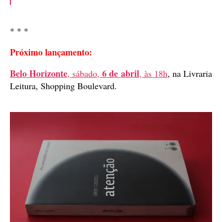
* * *
Próximo lançamento:
Belo Horizonte
6 de abril
, sábado,
, às 18h
, na Livraria
Leitura, Shopping Boulevard.