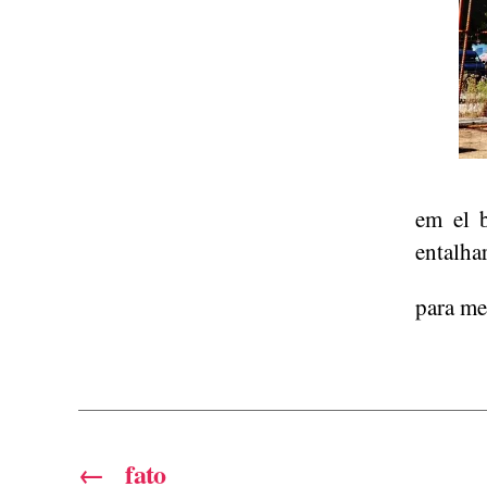
em el b
entalha
para me
←
fato