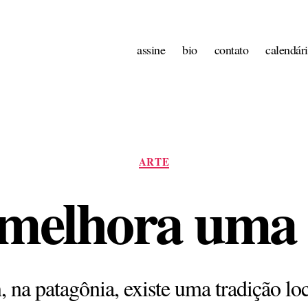
assine
bio
contato
calendár
Categorias
ARTE
 melhora uma
, na patagônia, existe uma tradição loca