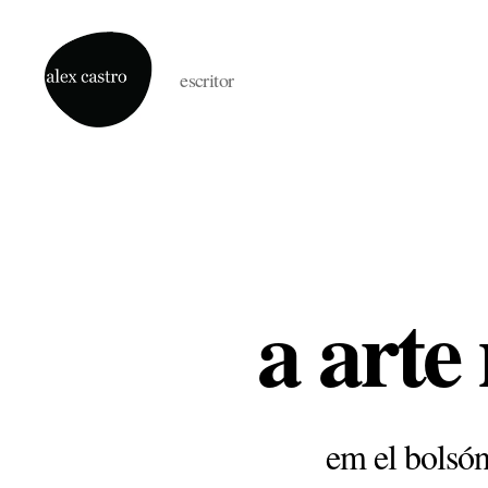
escritor
alex
castro
a arte
em el bolsón