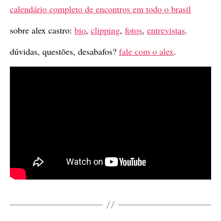
calendário completo de encontros em todo o brasil
sobre alex castro:
bio
,
clipping
,
fotos
,
entrevistas
.
dúvidas, questões, desabafos?
fale com o alex
.