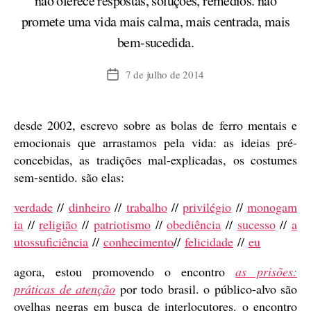
não oferece respostas, soluções, remédios. não
promete uma vida mais calma, mais centrada, mais
bem-sucedida.
7 de julho de 2014
Data
de
publicação
desde 2002, escrevo sobre as bolas de ferro mentais e
emocionais que arrastamos pela vida: as ideias pré-
concebidas, as tradições mal-explicadas, os costumes
sem-sentido. são elas:
verdade
//
dinheiro
//
trabalho
//
privilégio
//
monogam
ia
//
religião
//
patriotismo
//
obediência
//
sucesso
//
a
utossuficiência
//
conhecimento
//
felicidade
//
eu
agora, estou promovendo o encontro
as prisões:
práticas de atenção
por todo brasil. o público-alvo são
ovelhas negras em busca de interlocutores. o encontro