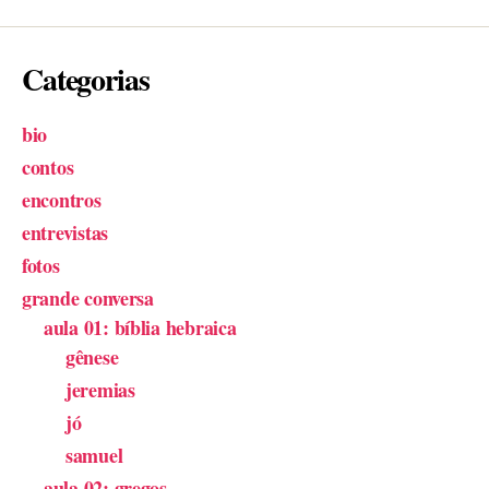
Categorias
bio
contos
encontros
entrevistas
fotos
grande conversa
aula 01: bíblia hebraica
gênese
jeremias
jó
samuel
aula 02: gregos