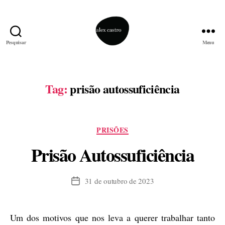
Pesquisar
Menu
alex
castro
Tag:
prisão autossuficiência
Categorias
PRISÕES
Prisão Autossuficiência
31 de outubro de 2023
Data
de
publicação
Um dos motivos que nos leva a querer trabalhar tanto