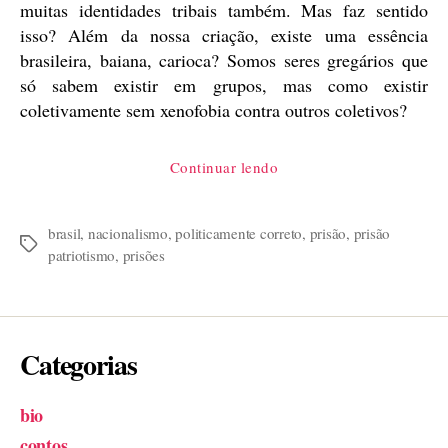
muitas identidades tribais também. Mas faz sentido
isso? Além da nossa criação, existe uma essência
brasileira, baiana, carioca? Somos seres gregários que
só sabem existir em grupos, mas como existir
coletivamente sem xenofobia contra outros coletivos?
“Prisão
Continuar lendo
Patriotismo”
brasil
,
nacionalismo
,
politicamente correto
,
prisão
,
prisão
Tags
patriotismo
,
prisões
Categorias
bio
contos