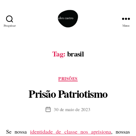
Pesquisar
Menu
alex
castro
Tag:
brasil
Categorias
PRISÕES
Prisão Patriotismo
30 de maio de 2023
Data
de
publicação
Se nossa
identidade de classe nos aprisiona
, nossas