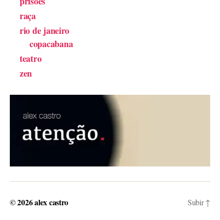
prisões
raça
rio de janeiro
copacabana
teatro
zen
© 2026
alex castro
Subir
↑