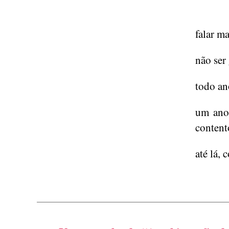
falar ma
não ser
todo an
um ano 
contento
até lá,