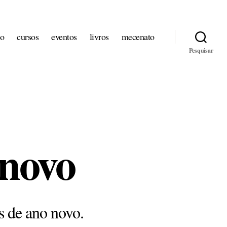
io
cursos
eventos
livros
mecenato
Pesquisar
-novo
s de ano novo.