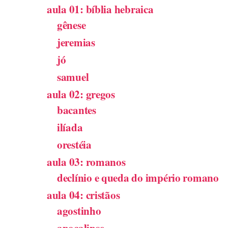
aula 01: bíblia hebraica
gênese
jeremias
jó
samuel
aula 02: gregos
bacantes
ilíada
orestéia
aula 03: romanos
declínio e queda do império romano
aula 04: cristãos
agostinho
apocalipse