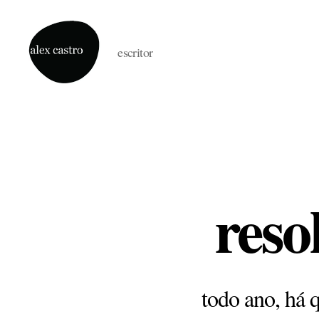
escritor
alex
castro
reso
todo ano, há 