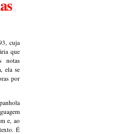
mas
93, cuja
ária que
s notas
, ela se
oras por
panhola
nguagem
em e, ao
texto. É