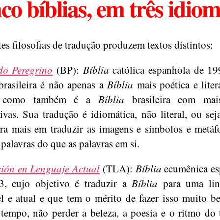
co bíblias, em três idio
tes filosofias de tradução produzem textos distintos:
do Peregrino
(BP):
Bíblia
católica espanhola de 19
brasileira é não apenas a
Bíblia
mais poética e liter
, como também é a
Bíblia
brasileira com mai
tivas. Sua tradução é idiomática, não literal, ou seja
ra mais em traduzir as imagens e símbolos e metáf
 palavras do que as palavras em si.
ión en Lenguaje Actual
(TLA):
Bíblia
ecumênica es
3, cujo objetivo é traduzir a
Bíblia
para uma li
el e atual e que tem o mérito de fazer isso muito b
empo, não perder a beleza, a poesia e o ritmo do 