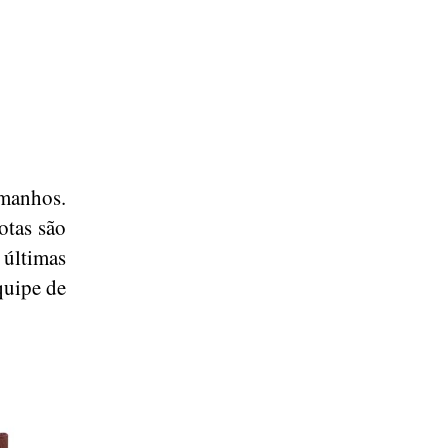
amanhos.
notas são
últimas
quipe de