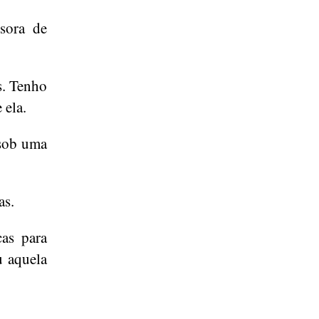
ssora de
s. Tenho
 ela.
 sob uma
as.
cas para
u aquela