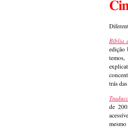
Cin
Diferen
Bíblia 
edição 
temos
explica
concent
trás das
Traducc
de 200
acessív
mesmo t