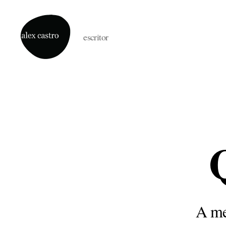
escritor
alex
castro
Q
A me