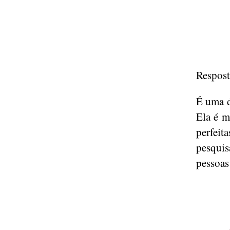
Respost
É uma d
Ela é ma
perfei
pesquis
pessoas 