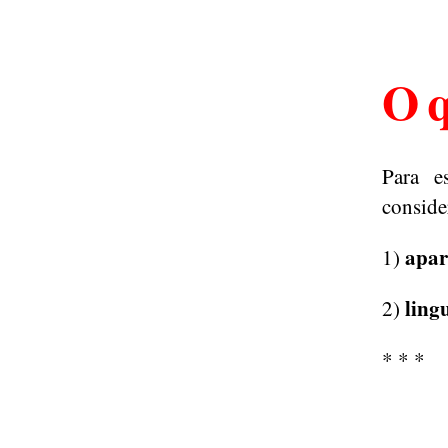
O q
Para e
conside
apar
1)
ling
2)
* * *