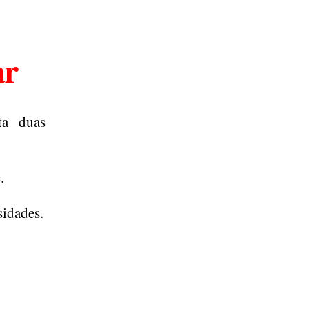
ar
ta duas
.
sidades.