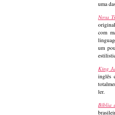
uma da
Nova T
origina
com ma
linguag
um pouc
estilis
King J
inglês 
totalme
ler.
Bíblia 
brasile