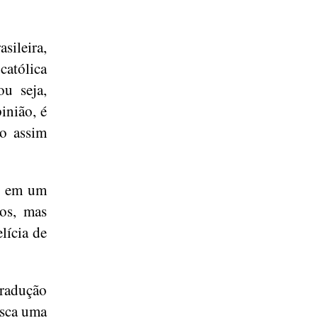
sileira,
católica
u seja,
inião, é
do assim
l, em um
vos, mas
lícia de
tradução
usca uma