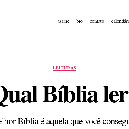
assine
bio
contato
calendár
Categorias
LEITURAS
ual Bíblia le
lhor Bíblia é aquela que você consegue