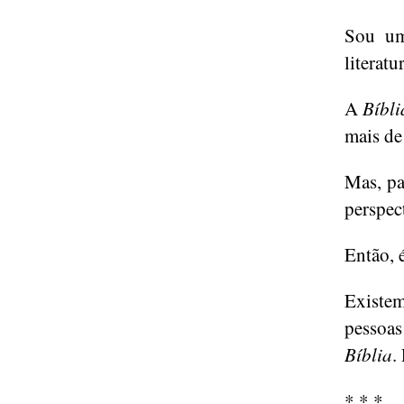
Sou uma
literatu
A
Bíbli
mais de 
Mas, pa
perspect
Então, 
Existem
pessoas
Bíblia
.
* * *