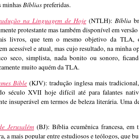
s minhas
Bíblias
preferidas.
radução na Linguagem de Hoje
(NTLH):
Bíblia
bra
lmente protestante mas também disponível em versão 
is livros, que tem o mesmo objetivo da TLA, o
em acessível e atual, mas cujo resultado, na minha op
o seco, simplista, nada bonito ou sonoro, fican
ticamente muito aquém da TLA.
ames Bible
(KJV): tradução inglesa mais tradiciona
do século XVII hoje difícil até para falantes nati
nte insuperável em termos de beleza literária. Uma de
de Jerusalém
(BJ): Bíblia ecumênica francesa, em 
ira, a mais popular entre estudiosos e teólogos, que b