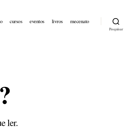
io
cursos
eventos
livros
mecenato
Pesquisar
r?
 ler.