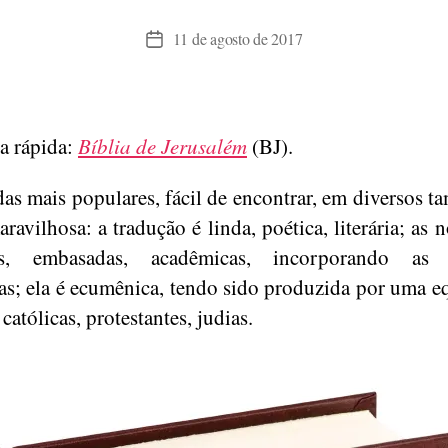
11 de agosto de 2017
Data
de
publicação
a rápida:
Bíblia de Jerusalém
(BJ).
as mais populares, fácil de encontrar, em diversos t
ravilhosa: a tradução é linda, poética, literária; as 
tas, embasadas, acadêmicas, incorporando as 
as; ela é ecumênica, tendo sido produzida por uma e
católicas, protestantes, judias.