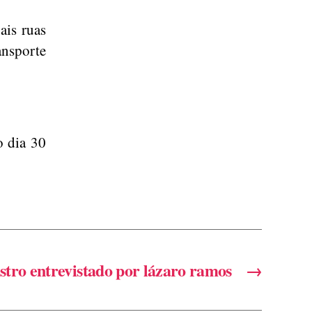
ais ruas
ansporte
o dia 30
astro entrevistado por lázaro ramos
→