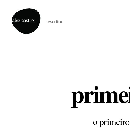
escritor
alex
castro
prime
o primeiro