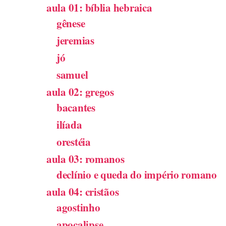
aula 01: bíblia hebraica
gênese
jeremias
jó
samuel
aula 02: gregos
bacantes
ilíada
orestéia
aula 03: romanos
declínio e queda do império romano
aula 04: cristãos
agostinho
apocalipse