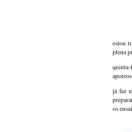
estou t
plena p
quinta-
apoteos
já faz
prepara
os ensa