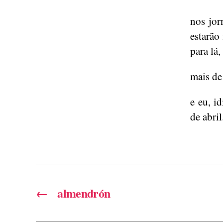
nos jor
estarão
para lá, 
mais de
e eu, i
de abril
←
almendrón