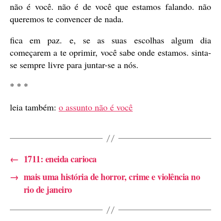
não é você. não é de você que estamos falando. não
queremos te convencer de nada.
fica em paz. e, se as suas escolhas algum dia
começarem a te oprimir, você sabe onde estamos. sinta-
se sempre livre para juntar-se a nós.
* * *
leia também:
o assunto não é você
←
1711: eneida carioca
→
mais uma história de horror, crime e violência no
rio de janeiro