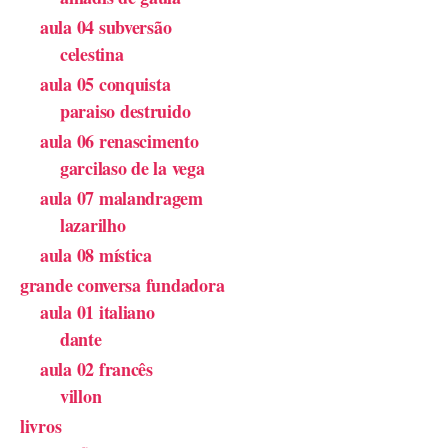
aula 04 subversão
celestina
aula 05 conquista
paraiso destruido
aula 06 renascimento
garcilaso de la vega
aula 07 malandragem
lazarilho
aula 08 mística
grande conversa fundadora
aula 01 italiano
dante
aula 02 francês
villon
livros