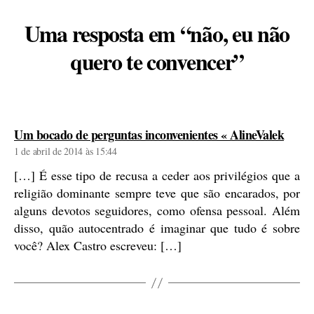
Uma resposta em “não, eu não
quero te convencer”
diz:
Um bocado de perguntas inconvenientes « AlineValek
1 de abril de 2014 às 15:44
[…] É esse tipo de recusa a ceder aos privilégios que a
religião dominante sempre teve que são encarados, por
alguns devotos seguidores, como ofensa pessoal. Além
disso, quão autocentrado é imaginar que tudo é sobre
você? Alex Castro escreveu: […]