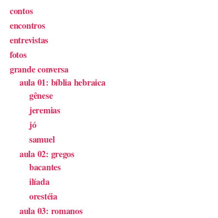
contos
encontros
entrevistas
fotos
grande conversa
aula 01: bíblia hebraica
gênese
jeremias
jó
samuel
aula 02: gregos
bacantes
ilíada
orestéia
aula 03: romanos