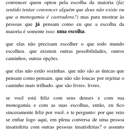
convencer quem optou pela escolha da maioria
(faz
sentido tentar convencer alguém que deus não existe ou
que a monogamia é castradora?)
mas para mostrar às
já
pessoas que
pensam como eu que a escolha da
uma escolha
maioria é somente isso:
.
que elas não precisam escolher o que todo mundo
escolheu. que existem outras possibilidades, outros
caminhos, outras opções.
que elas não estão sozinhas. que não são as únicas que
pensam como pensam. que não são loucas por rejeitar o
caminho mais trilhado. que são livres. livres.
se você está feliz com seus deuses e com sua
monogamia e com as suas escolhas, então, eu fico
sinceramente feliz por você. e te pergunto: por que veio
se enfiar logo aqui, em plena conversa de uma pessoa
insatisfeita com outras pessoas insatisfeitas? o assunto