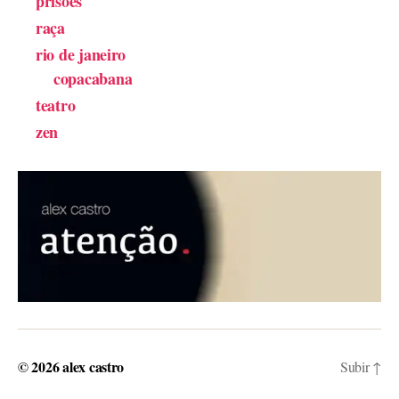
prisões
raça
rio de janeiro
copacabana
teatro
zen
© 2026
alex castro
Subir
↑