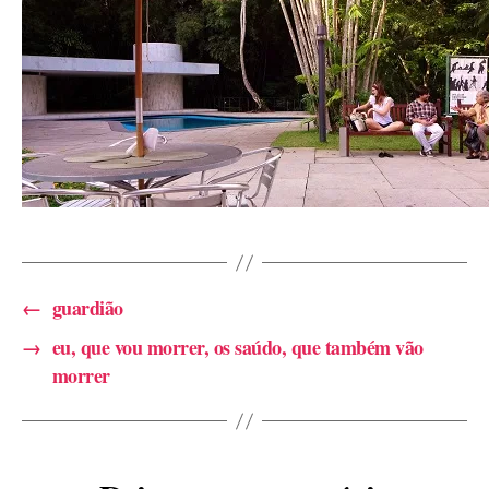
←
guardião
→
eu, que vou morrer, os saúdo, que também vão
morrer