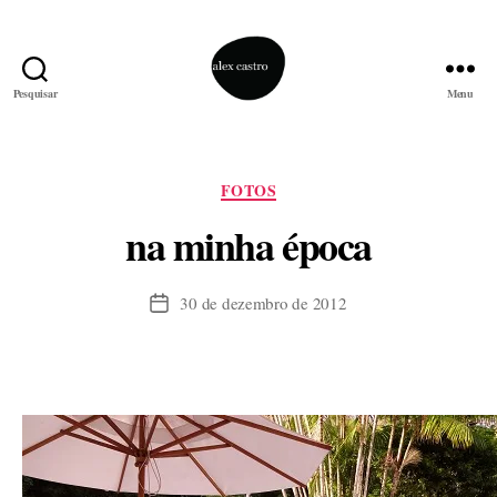
Pesquisar
Menu
alex
castro
Categorias
FOTOS
na minha época
30 de dezembro de 2012
Data
de
publicação