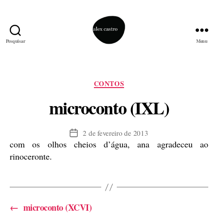
Pesquisar
Menu
alex
castro
Categorias
CONTOS
microconto (IXL)
2 de fevereiro de 2013
Data
com os olhos cheios d’água, ana agradeceu ao
de
publicação
rinoceronte.
←
microconto (XCVI)