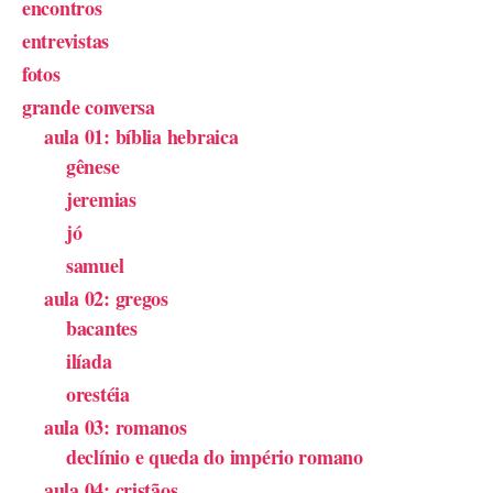
encontros
entrevistas
fotos
grande conversa
aula 01: bíblia hebraica
gênese
jeremias
jó
samuel
aula 02: gregos
bacantes
ilíada
orestéia
aula 03: romanos
declínio e queda do império romano
aula 04: cristãos