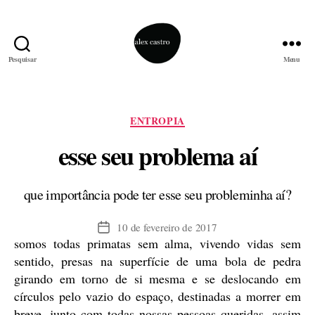
Pesquisar
Menu
alex
castro
Categorias
ENTROPIA
esse seu problema aí
que importância pode ter esse seu probleminha aí?
10 de fevereiro de 2017
Data
somos todas primatas sem alma, vivendo vidas sem
de
publicação
sentido, presas na superfície de uma bola de pedra
girando em torno de si mesma e se deslocando em
círculos pelo vazio do espaço, destinadas a morrer em
breve, junto com todas nossas pessoas queridas, assim