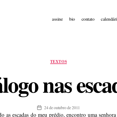
assine
bio
contato
calendár
Categorias
TEXTOS
álogo nas esca
24 de outubro de 2011
Data
o as escadas do meu prédio, encontro uma senhora
de