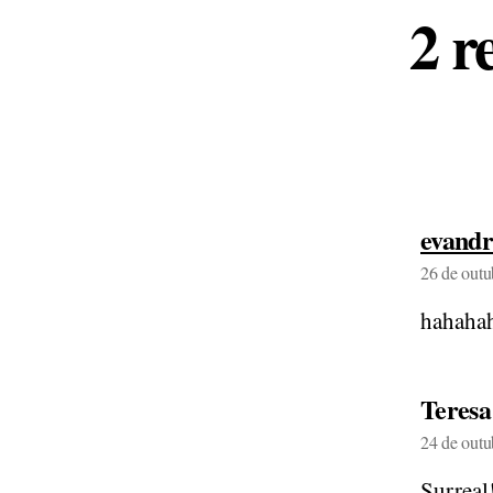
2 r
evand
26 de outu
hahahah
Teresa
24 de outu
Surreal