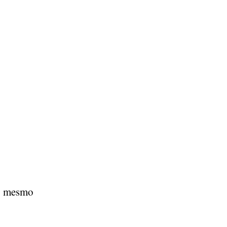
:
 é mesmo