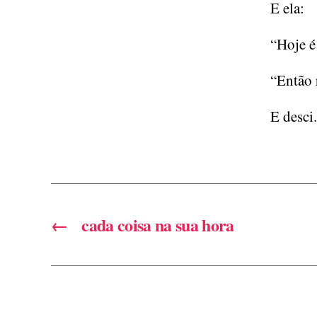
E ela:
“Hoje é
“Então 
E desci.
←
cada coisa na sua hora