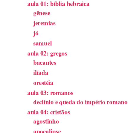
aula 01: bíblia hebraica
gênese
jeremias
jó
samuel
aula 02: gregos
bacantes
ilíada
orestéia
aula 03: romanos
declínio e queda do império romano
aula 04: cristãos
agostinho
apocalipse