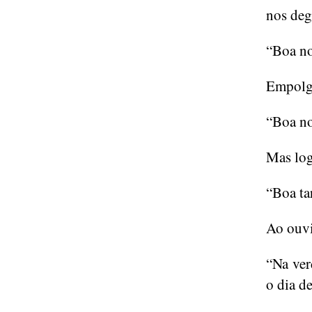
nos deg
“Boa no
Empolga
“Boa no
Mas log
“Boa ta
Ao ouvi
“Na ver
o dia de