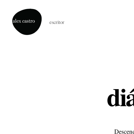
escritor
alex
castro
di
Descend