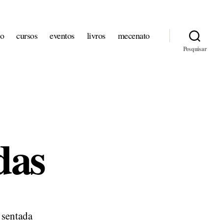
io
cursos
eventos
livros
mecenato
Pesquisar
das
 sentada