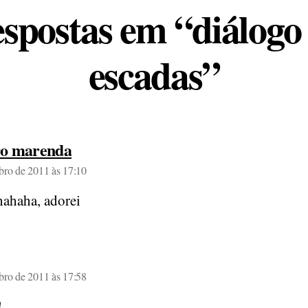
espostas em “diálogo
escadas”
diz:
ro marenda
bro de 2011 às 17:10
ahaha, adorei
diz:
bro de 2011 às 17:58
!