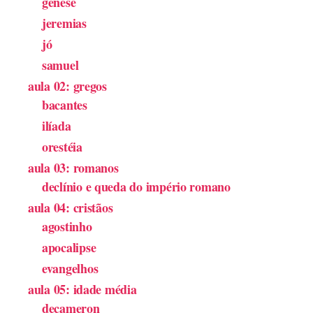
gênese
jeremias
jó
samuel
aula 02: gregos
bacantes
ilíada
orestéia
aula 03: romanos
declínio e queda do império romano
aula 04: cristãos
agostinho
apocalipse
evangelhos
aula 05: idade média
decameron