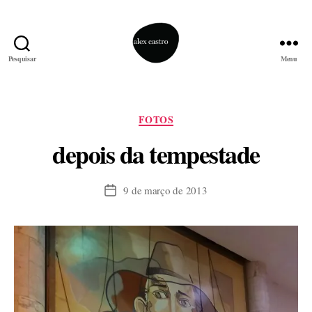
Pesquisar
Menu
alex
castro
Categorias
FOTOS
depois da tempestade
9 de março de 2013
Data
de
publicação