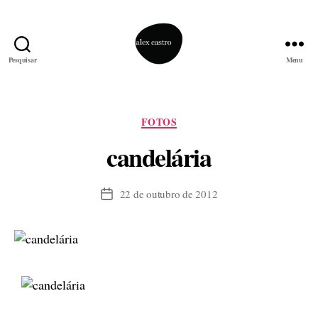
Pesquisar
Menu
alex
castro
Categorias
FOTOS
candelária
22 de outubro de 2012
Data
de
publicação