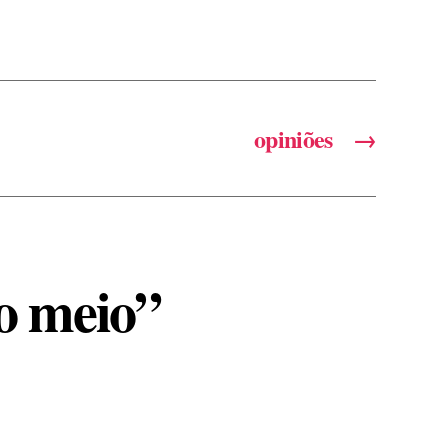
opiniões
→
o meio”