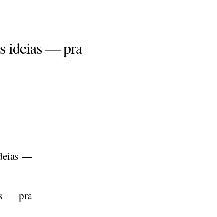
as ideias — pra
ideias —
as — pra