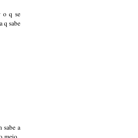
 o q se
a q sabe
m sabe a
o meio ,