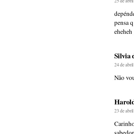
25 de abri
depénd
pensa q
eheheh
Silvia
24 de abri
Não vou
Harol
23 de abri
Carinho
sabedor