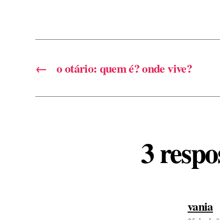
←
o otário: quem é? onde vive?
3 resp
d
vania