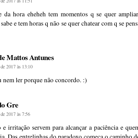
l de 2017 às 11:51
e da hora eheheh tem momentos q se quer ampliar
 sabe e tem horas q não se quer chatear com q se pens
diz:
 de Mattos Antunes
l de 2017 às 13:10
 nem ler porque não concordo. :)
diz:
do Gre
l de 2017 às 7:56
 e irritação servem para alcançar a paciência e que
ia. Das entrelinhas do paradoxo começa o caminho d