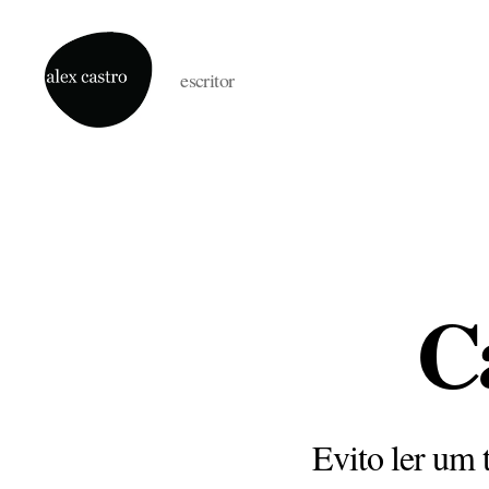
escritor
alex
castro
C
Evito ler um 