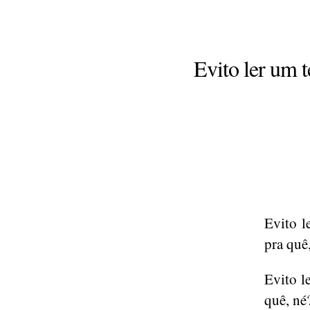
Evito ler um t
Evito l
pra quê
Evito l
quê, né?