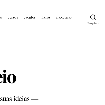
io
cursos
eventos
livros
mecenato
Pesquisar
io
 suas ideias —