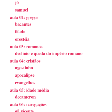
jó
samuel
aula 02: gregos
bacantes
ilíada
orestéia
aula 03: romanos
declínio e queda do império romano
aula 04: cristãos
agostinho
apocalipse
evangelhos
aula 05: idade média
decameron
aula 06: navegações
gil vicente