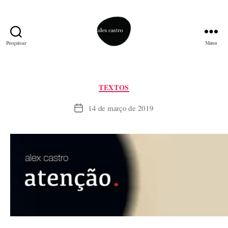
Pesquisar
Menu
alex
castro
Categorias
TEXTOS
14 de março de 2019
Data
de
publicação